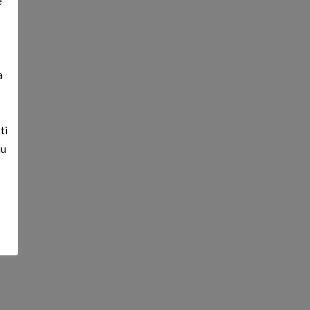
e
 ti
eta
a
m
ti
ju