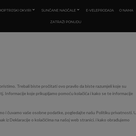
IOPTRIJSKI OKVIRI
SUNČANE NAOČALE
E-VELEPRODAJA
O NAMA
ZATRAŽI PONUDU
koristimo. Trebali biste pročitati ovo pravilo da biste razumjeli koje su
, tj. Informacije koje prikupljamo pomoću kolačića i kako se te informacije
emo i čuvamo vaše osobne podatke, pogledajte našu Politiku privatnosti. 
anak iz Deklaracije o kolačićima na našoj web stranici. i kako obrađujemo