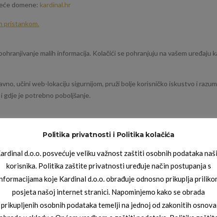
edeće domene:
kardinal.hr
im pristankom.
pohranjivanje malih informacija. Kolačići se pohranjuju na vašem uređaju 
no, učini web-lokaciju sigurnijom, pruži bolje korisničko iskustvo i razum
 i gdje je potrebno poboljšanje.
ti kolačiće kolačića prve i treće strane za brojne svrhe.
Politika privatnosti i Politika kolačića
jesto funkcioniralo na pravi način, a ne prikupljaju vaše osobne podatke.
ardinal d.o.o. posvećuje veliku važnost zaštiti osobnih podataka naš
tima uglavnom se koriste za razumijevanje načina na koji web-lokacija
korisnika. Politika zaštite privatnosti uređuje način postupanja s
žavanje naših usluga sigurnim, pružanje reklama koje su relevantne za vas,
informacijama koje Kardinal d.o.o. obrađuje odnosno prikuplja priliko
va i pomoć u ubrzavanju budućih interakcija s našom web-lokacijom.
posjeta našoj internet stranici. Napominjemo kako se obrada
prikupljenih osobnih podataka temelji na jednoj od zakonitih osnova