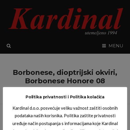
SEARCH
MENU
Borbonese, dioptrijski okviri,
Borbonese Honore 08
Politika privatnosti i Politika kolačića
Kardinal d.o.o. posvećuje veliku važnost zaštiti osobnih
podataka naših korisnika. Politika zaštite privatnosti
uređuje način postupanja s informacijama koje Kardinal
Home
/
Products tagged “Borbonese, dioptrijski okviri, Borbonese