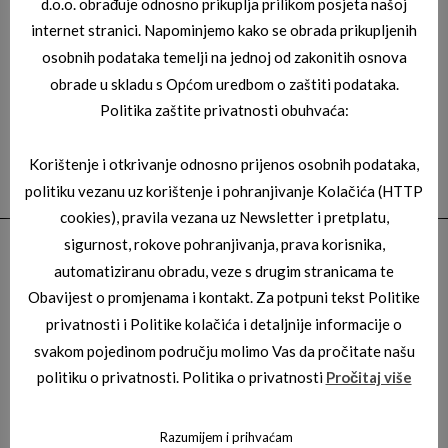
d.o.o. obrađuje odnosno prikuplja prilikom posjeta našoj
Honore 08”
internet stranici. Napominjemo kako se obrada prikupljenih
osobnih podataka temelji na jednoj od zakonitih osnova
obrade u skladu s Općom uredbom o zaštiti podataka.
No products were found matching your selection.
Politika zaštite privatnosti obuhvaća:
Korištenje i otkrivanje odnosno prijenos osobnih podataka,
politiku vezanu uz korištenje i pohranjivanje Kolačića (HTTP
cookies), pravila vezana uz Newsletter i pretplatu,
sigurnost, rokove pohranjivanja, prava korisnika,
automatiziranu obradu, veze s drugim stranicama te
KONTAKT:
Obavijest o promjenama i kontakt. Za potpuni tekst Politike
Kardinal d.o.o.
privatnosti i Politike kolačića i detaljnije informacije o
svakom pojedinom području molimo Vas da pročitate našu
Ulica dr. Franje Tuđmana 1
politiku o privatnosti. Politika o privatnosti
Pročitaj više
10437 Bestovje, Sv.Nedelja
Telefon: +385 1 381 79 69
Razumijem i prihvaćam