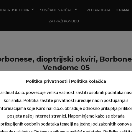
IOPTRIJSKI OKVIRI
SUNČANE NAOČALE
E-VELEPRODAJA
O NAMA
ZATRAŽI PONUDU
rbonese, dioptrijski okviri, Borbon
Vendome 05
Politika privatnosti i Politika kolačića
ardinal d.o.o. posvećuje veliku važnost zaštiti osobnih podataka naš
korisnika. Politika zaštite privatnosti uređuje način postupanja s
informacijama koje Kardinal d.o.o. obrađuje odnosno prikuplja priliko
posjeta našoj internet stranici. Napominjemo kako se obrada
 Borbonese Vendome 05”
prikupljenih osobnih podataka temelji na jednoj od zakonitih osnova
obrade u skladu s Općom uredbom o zaštiti podataka. Politika zaštit