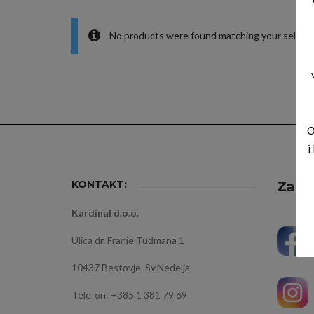
No products were found matching your selecti
O
i
KONTAKT:
Zapra
Kardinal d.o.o.
Ulica dr. Franje Tuđmana 1
10437 Bestovje, Sv.Nedelja
Telefon: +385 1 381 79 69