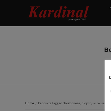
D
Bo
K
Home
/
Products tagged “Borbonese, dioptrijski okviri,