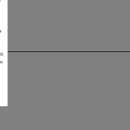
a
ti
ju