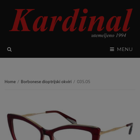
SEARCH
MENU
Home
/
Borbonese dioptrijski okviri
/
035.05