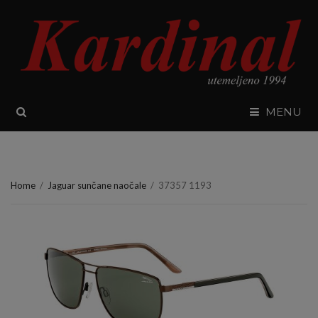
SEARCH
MENU
Home
/
Jaguar sunčane naočale
/
37357 1193