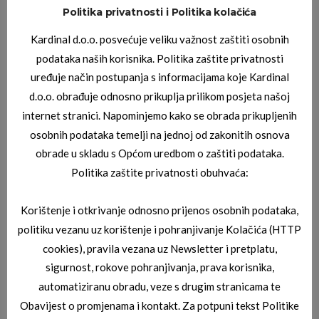
Politika privatnosti i Politika kolačića
JAGUAR SUNČANE NAOČALE
,
JAGUAR SUNČANE NAOČALE
Kardinal d.o.o. posvećuje veliku važnost zaštiti osobnih
JAGUAR 03_7815_6100
podataka naših korisnika. Politika zaštite privatnosti
uređuje način postupanja s informacijama koje Kardinal
d.o.o. obrađuje odnosno prikuplja prilikom posjeta našoj
internet stranici. Napominjemo kako se obrada prikupljenih
osobnih podataka temelji na jednoj od zakonitih osnova
obrade u skladu s Općom uredbom o zaštiti podataka.
Politika zaštite privatnosti obuhvaća:
Korištenje i otkrivanje odnosno prijenos osobnih podataka,
JAGUAR SUNČANE NAOČALE
37250 8840
politiku vezanu uz korištenje i pohranjivanje Kolačića (HTTP
cookies), pravila vezana uz Newsletter i pretplatu,
sigurnost, rokove pohranjivanja, prava korisnika,
automatiziranu obradu, veze s drugim stranicama te
Obavijest o promjenama i kontakt. Za potpuni tekst Politike