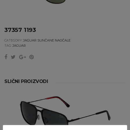
37357 1193
CATEGORY:
JAGUAR SUNČANE NAOČALE
TAG:
JAGUAR
SLIČNI PROIZVODI