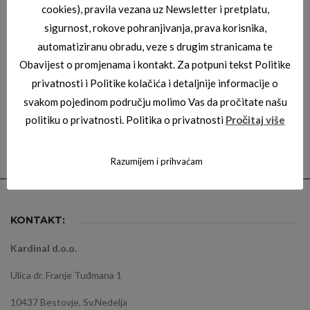
cookies), pravila vezana uz Newsletter i pretplatu,
DESCRIPTION
sigurnost, rokove pohranjivanja, prava korisnika,
automatiziranu obradu, veze s drugim stranicama te
Description
Obavijest o promjenama i kontakt. Za potpuni tekst Politike
privatnosti i Politike kolačića i detaljnije informacije o
svakom pojedinom području molimo Vas da pročitate našu
politiku o privatnosti. Politika o privatnosti
Pročitaj više
Razumijem i prihvaćam
KONTAKT:
Kardinal d.o.o.
Ulica dr. Franje Tuđmana 1
10437 Bestovje, Sv.Nedelja