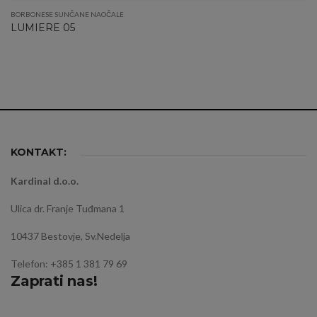
BORBONESE SUNČANE NAOČALE
LUMIERE 05
KONTAKT:
Kardinal d.o.o.
Ulica dr. Franje Tuđmana 1
10437 Bestovje, Sv.Nedelja
Telefon: +385 1 381 79 69
Zaprati nas!