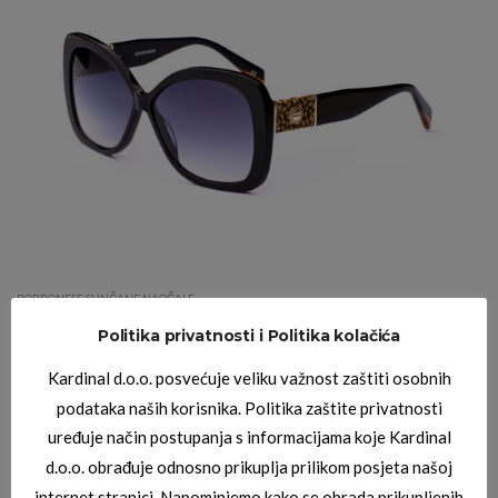
BORBONESE SUNČANE NAOČALE
BORBONESE ZAFFIRO 01
Politika privatnosti i Politika kolačića
Kardinal d.o.o. posvećuje veliku važnost zaštiti osobnih
podataka naših korisnika. Politika zaštite privatnosti
uređuje način postupanja s informacijama koje Kardinal
d.o.o. obrađuje odnosno prikuplja prilikom posjeta našoj
internet stranici. Napominjemo kako se obrada prikupljenih