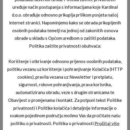
uređuje način postupanja s informacijama koje Kardinal
d.o.o. obrađuje odnosno prikuplja prilikom posjeta našoj
internet stranici. Napominjemo kako se obrada prikupljenih
osobnih podataka temelji na jednoj od zakonitih osnova
obrade u skladu s Općom uredbom o zaštiti podataka.
Politika zaštite privatnosti obuhvaća:
Korištenje i otkrivanje odnosno prijenos osobnih podataka,
politiku vezanu uz korištenje i pohranjivanje Kolačića (HTTP
cookies), pravila vezana uz Newsletter i pretplatu,
sigurnost, rokove pohranjivanja, prava korisnika,
automatiziranu obradu, veze s drugim stranicama te
Obavijest o promjenama i kontakt. Za potpuni tekst Politike
BORBONESE DIOPTRIJSKI OKVIRI
BORBONESE SOLE 05
privatnosti i Politike kolačića i detaljnije informacije o
svakom pojedinom području molimo Vas da pročitate našu
politiku o privatnosti. Politika o privatnosti
Pročitaj više