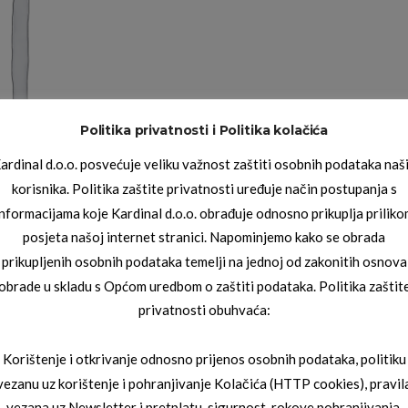
Politika privatnosti i Politika kolačića
ardinal d.o.o. posvećuje veliku važnost zaštiti osobnih podataka naš
korisnika. Politika zaštite privatnosti uređuje način postupanja s
informacijama koje Kardinal d.o.o. obrađuje odnosno prikuplja priliko
posjeta našoj internet stranici. Napominjemo kako se obrada
prikupljenih osobnih podataka temelji na jednoj od zakonitih osnova
obrade u skladu s Općom uredbom o zaštiti podataka. Politika zaštit
privatnosti obuhvaća:
Korištenje i otkrivanje odnosno prijenos osobnih podataka, politiku
vezanu uz korištenje i pohranjivanje Kolačića (HTTP cookies), pravil
vezana uz Newsletter i pretplatu, sigurnost, rokove pohranjivanja,