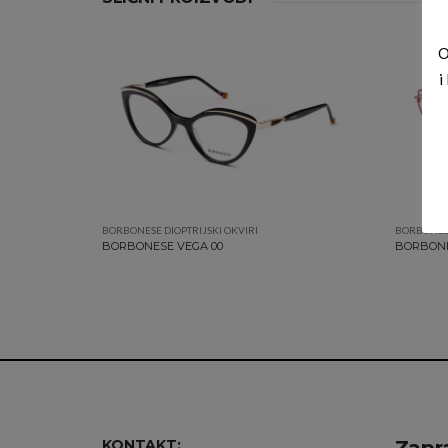
O
i
BORBONESE DIOPTRIJSKI OKVIRI
BORBONESE
BORBONESE VEGA 00
BORBONES
KONTAKT:
Zapra