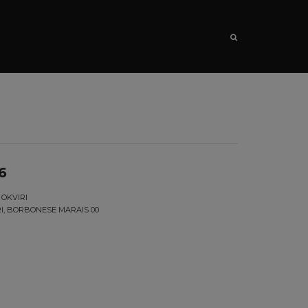
SEARCH
6
 OKVIRI
RI, BORBONESE MARAIS 00