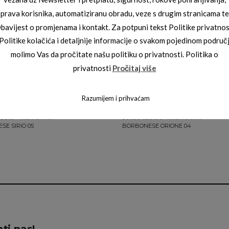
prava korisnika, automatiziranu obradu, veze s drugim stranicama te
bavijest o promjenama i kontakt. Za potpuni tekst Politike privatnos
 Politike kolačića i detaljnije informacije o svakom pojedinom područ
molimo Vas da pročitate našu politiku o privatnosti. Politika o
privatnosti
Pročitaj više
Razumijem i prihvaćam
 DIOPTRIJSKI OKVIRI
BORBONESE DIOPTRIJSKI OKVIRI
E SIRIO 05
BORBONESE ORIONE 04
ti nas!