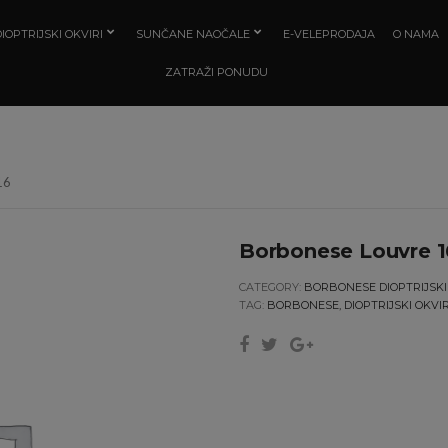
IOPTRIJSKI OKVIRI
SUNČANE NAOČALE
E-VELEPRODAJA
O NAMA
ZATRAŽI PONUDU
16
Borbonese Louvre 1
CATEGORY:
BORBONESE DIOPTRIJSKI
TAG:
BORBONESE, DIOPTRIJSKI OKVI