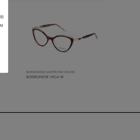
ti
ju
BORBONESE DIOPTRIJSKI OKVIRI
BORBONESE VEGA 16