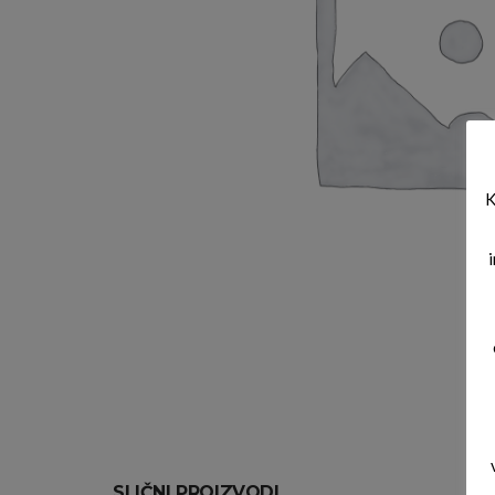
K
SLIČNI PROIZVODI