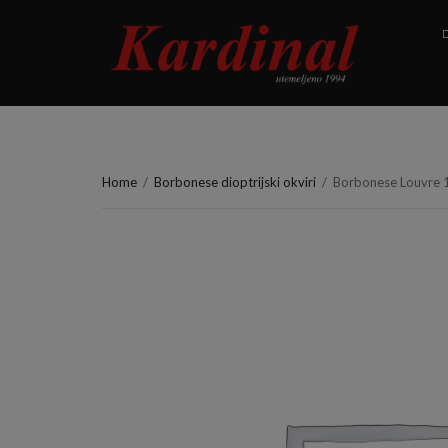
D
Home
/
Borbonese dioptrijski okviri
/
Borbonese Louvre 