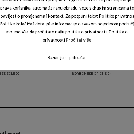
prava korisnika, automatiziranu obradu, veze s drugim stranicama te
bavijest o promjenama i kontakt. Za potpuni tekst Politike privatnos
 Politike kolačića i detaljnije informacije o svakom pojedinom područ
molimo Vas da pročitate našu politiku o privatnosti. Politika o
privatnosti
Pročitaj više
Razumijem i prihvaćam
 DIOPTRIJSKI OKVIRI
BORBONESE DIOPTRIJSKI OKVIRI
SE SOLE 00
BORBONESE ORIONE 04
ti nas!