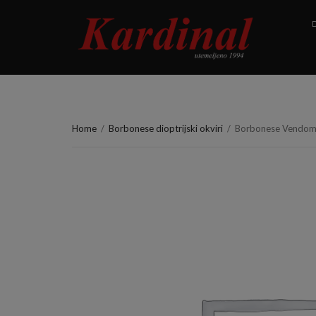
D
Home
/
Borbonese dioptrijski okviri
/
Borbonese Vendom