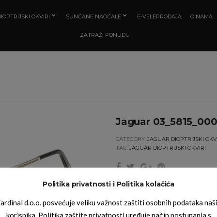
IOPTRIJSKI OKVIRI
SUNČANE NAOČALE
E-VELEPRODAJA
O NAMA
ZATRAŽI PONUDU
Jaguar 03_5815_00
CATEGORY:
JAGUAR DIOPTRIJSKI OKV
TAG:
JAGUAR DIOPTRIJSKI OKVIRI
Politika privatnosti i Politika kolačića
ardinal d.o.o. posvećuje veliku važnost zaštiti osobnih podataka naš
korisnika. Politika zaštite privatnosti uređuje način postupanja s