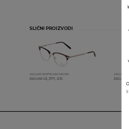
SLIČNI PROIZVODI
JAGUAR DIOPTRIJSKI OKVIRI
JAGUAR DI
JAGUAR 03_3717_1210
JAGUAR 0
O
i