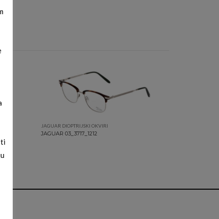
m
e
a
JAGUAR DIOPTRIJSKI OKVIRI
JAGUAR 03_3717_1212
ti
ju