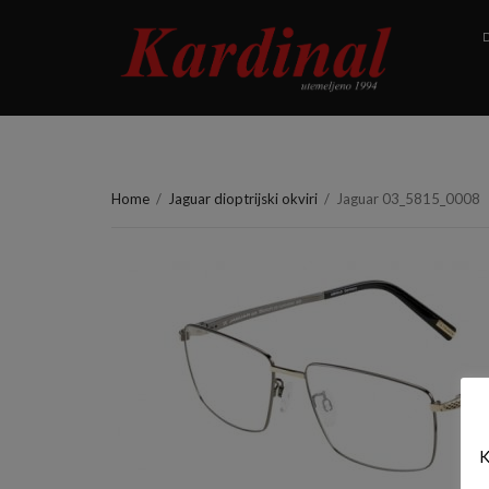
D
Home
/
Jaguar dioptrijski okviri
/
Jaguar 03_5815_0008
K