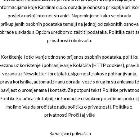
informacijama koje Kardinal d.o.o. obrađuje odnosno prikuplja priliko
posjeta našoj internet stranici. Napominjemo kako se obrada
prikupljenih osobnih podataka temelji na jednoj od zakonitih osnova
obrade u skladu s Općom uredbom o zaštiti podataka. Politika zaštit
privatnosti obuhvaća:
Korištenje i otkrivanje odnosno prijenos osobnih podataka, politiku
vezanu uz korištenje i pohranjivanje Kolačića (HTTP cookies), pravil
vezana uz Newsletter i pretplatu, sigurnost, rokove pohranjivanja,
OPTRIJSKI OKVIRI
JAGUAR DIOPTRIJSKI OKVIRI
prava korisnika, automatiziranu obradu, veze s drugim stranicama te
3_3834_6500
JAGUAR 03_3716_6000
bavijest o promjenama i kontakt. Za potpuni tekst Politike privatnos
 Politike kolačića i detaljnije informacije o svakom pojedinom područ
molimo Vas da pročitate našu politiku o privatnosti. Politika o
privatnosti
Pročitaj više
Razumijem i prihvaćam