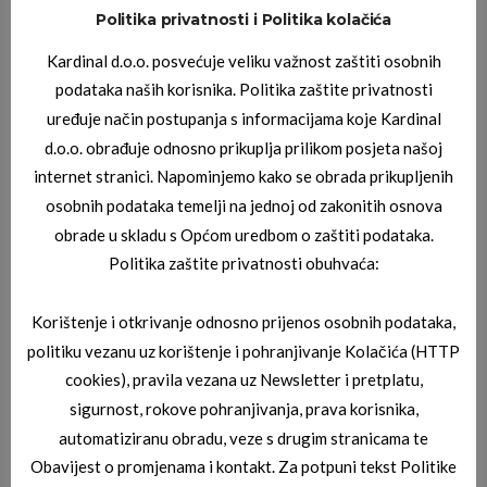
Politika privatnosti i Politika kolačića
JAGUAR DIOPTRIJSKI OKVIRI
Kardinal d.o.o. posvećuje veliku važnost zaštiti osobnih
JAGUAR 03_3717_1212
podataka naših korisnika. Politika zaštite privatnosti
uređuje način postupanja s informacijama koje Kardinal
d.o.o. obrađuje odnosno prikuplja prilikom posjeta našoj
internet stranici. Napominjemo kako se obrada prikupljenih
osobnih podataka temelji na jednoj od zakonitih osnova
obrade u skladu s Općom uredbom o zaštiti podataka.
Politika zaštite privatnosti obuhvaća:
Korištenje i otkrivanje odnosno prijenos osobnih podataka,
JAGUAR DIOPTRIJSKI OKVIRI
JAGUAR 03_3715_8100
politiku vezanu uz korištenje i pohranjivanje Kolačića (HTTP
cookies), pravila vezana uz Newsletter i pretplatu,
sigurnost, rokove pohranjivanja, prava korisnika,
automatiziranu obradu, veze s drugim stranicama te
Obavijest o promjenama i kontakt. Za potpuni tekst Politike