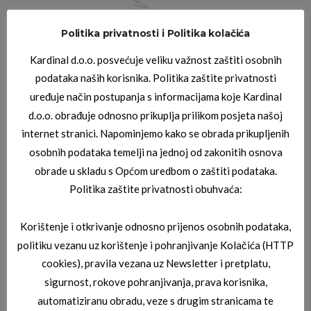
Politika privatnosti i Politika kolačića
JAGUAR DIOPTRIJSKI OKVIRI
JAGUAR 03_3834_6100
Kardinal d.o.o. posvećuje veliku važnost zaštiti osobnih
podataka naših korisnika. Politika zaštite privatnosti
uređuje način postupanja s informacijama koje Kardinal
d.o.o. obrađuje odnosno prikuplja prilikom posjeta našoj
internet stranici. Napominjemo kako se obrada prikupljenih
osobnih podataka temelji na jednoj od zakonitih osnova
obrade u skladu s Općom uredbom o zaštiti podataka.
Politika zaštite privatnosti obuhvaća:
JAGUAR DIOPTRIJSKI OKVIRI
JAGUAR 03_3715_8100
Korištenje i otkrivanje odnosno prijenos osobnih podataka,
politiku vezanu uz korištenje i pohranjivanje Kolačića (HTTP
cookies), pravila vezana uz Newsletter i pretplatu,
sigurnost, rokove pohranjivanja, prava korisnika,
automatiziranu obradu, veze s drugim stranicama te