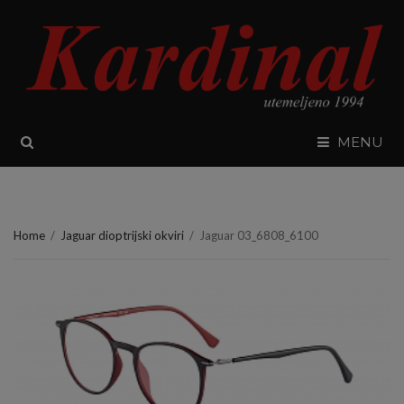
SEARCH
MENU
Home
/
Jaguar dioptrijski okviri
/
Jaguar 03_6808_6100