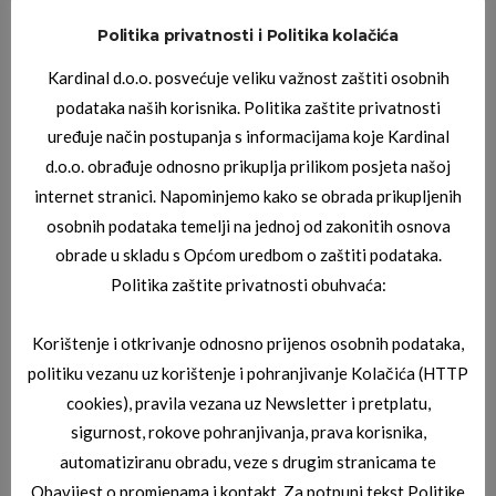
Politika privatnosti i Politika kolačića
JAGUAR DIOPTRIJSKI OKVIRI
JAGUAR 03_6816_6500
Kardinal d.o.o. posvećuje veliku važnost zaštiti osobnih
podataka naših korisnika. Politika zaštite privatnosti
uređuje način postupanja s informacijama koje Kardinal
d.o.o. obrađuje odnosno prikuplja prilikom posjeta našoj
internet stranici. Napominjemo kako se obrada prikupljenih
osobnih podataka temelji na jednoj od zakonitih osnova
obrade u skladu s Općom uredbom o zaštiti podataka.
Politika zaštite privatnosti obuhvaća:
JAGUAR DIOPTRIJSKI OKVIRI
Korištenje i otkrivanje odnosno prijenos osobnih podataka,
JAGUAR 03_3716_8100
politiku vezanu uz korištenje i pohranjivanje Kolačića (HTTP
cookies), pravila vezana uz Newsletter i pretplatu,
sigurnost, rokove pohranjivanja, prava korisnika,
automatiziranu obradu, veze s drugim stranicama te
Obavijest o promjenama i kontakt. Za potpuni tekst Politike