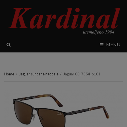
SEARCH
MENU
Home
/
Jaguar sunčane naočale
/
Jaguar 03_7354_6101