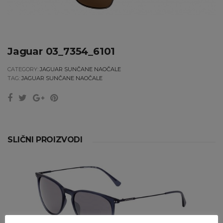
Jaguar 03_7354_6101
CATEGORY:
JAGUAR SUNČANE NAOČALE
TAG:
JAGUAR SUNČANE NAOČALE
SLIČNI PROIZVODI