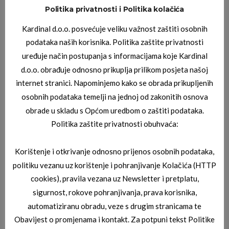
Politika privatnosti i Politika kolačića
JAGUAR SUNČANE NAOČALE
,
JAGUAR SUNČANE NAOČALE
Kardinal d.o.o. posvećuje veliku važnost zaštiti osobnih
JAGUAR 03_7617_3100
podataka naših korisnika. Politika zaštite privatnosti
uređuje način postupanja s informacijama koje Kardinal
d.o.o. obrađuje odnosno prikuplja prilikom posjeta našoj
internet stranici. Napominjemo kako se obrada prikupljenih
osobnih podataka temelji na jednoj od zakonitih osnova
obrade u skladu s Općom uredbom o zaštiti podataka.
Politika zaštite privatnosti obuhvaća:
Korištenje i otkrivanje odnosno prijenos osobnih podataka,
JAGUAR SUNČANE NAOČALE
JAGUAR 03_7121_8840
politiku vezanu uz korištenje i pohranjivanje Kolačića (HTTP
cookies), pravila vezana uz Newsletter i pretplatu,
sigurnost, rokove pohranjivanja, prava korisnika,
automatiziranu obradu, veze s drugim stranicama te
Obavijest o promjenama i kontakt. Za potpuni tekst Politike