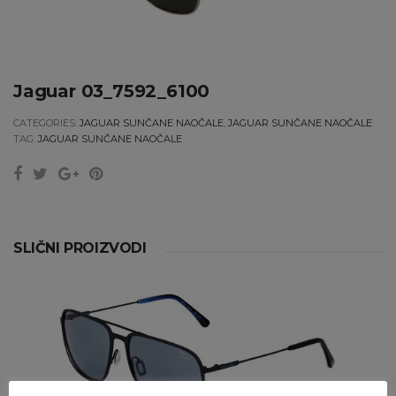
Jaguar 03_7592_6100
CATEGORIES:
JAGUAR SUNČANE NAOČALE
,
JAGUAR SUNČANE NAOČALE
TAG:
JAGUAR SUNČANE NAOČALE
SLIČNI PROIZVODI