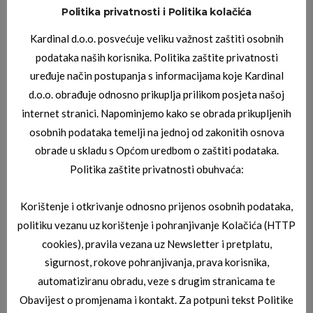
Politika privatnosti i Politika kolačića
JAGUAR SUNČANE NAOČALE
,
JAGUAR SUNČANE NAOČALE
Kardinal d.o.o. posvećuje veliku važnost zaštiti osobnih
JAGUAR 03_7815_3100
podataka naših korisnika. Politika zaštite privatnosti
uređuje način postupanja s informacijama koje Kardinal
d.o.o. obrađuje odnosno prikuplja prilikom posjeta našoj
internet stranici. Napominjemo kako se obrada prikupljenih
osobnih podataka temelji na jednoj od zakonitih osnova
obrade u skladu s Općom uredbom o zaštiti podataka.
Politika zaštite privatnosti obuhvaća:
Korištenje i otkrivanje odnosno prijenos osobnih podataka,
JAGUAR SUNČANE NAOČALE
,
JAGUAR SUNČANE NAOČALE
JAGUAR 03_7815_6500
politiku vezanu uz korištenje i pohranjivanje Kolačića (HTTP
cookies), pravila vezana uz Newsletter i pretplatu,
sigurnost, rokove pohranjivanja, prava korisnika,
automatiziranu obradu, veze s drugim stranicama te
Obavijest o promjenama i kontakt. Za potpuni tekst Politike