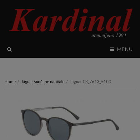
SEARCH
MENU
Home
/
Jaguar sunčane naočale
/
Jaguar 03_7613_5100