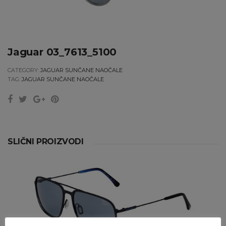
Jaguar 03_7613_5100
CATEGORY:
JAGUAR SUNČANE NAOČALE
TAG:
JAGUAR SUNČANE NAOČALE
SLIČNI PROIZVODI