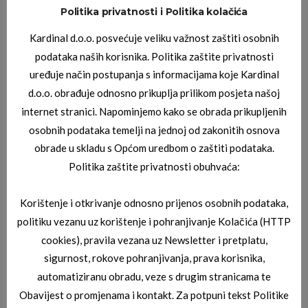
Politika privatnosti i Politika kolačića
JAGUAR SUNČANE NAOČALE
,
JAGUAR SUNČANE NAOČALE
Kardinal d.o.o. posvećuje veliku važnost zaštiti osobnih
JAGUAR 03_7815_3100
podataka naših korisnika. Politika zaštite privatnosti
uređuje način postupanja s informacijama koje Kardinal
d.o.o. obrađuje odnosno prikuplja prilikom posjeta našoj
internet stranici. Napominjemo kako se obrada prikupljenih
osobnih podataka temelji na jednoj od zakonitih osnova
obrade u skladu s Općom uredbom o zaštiti podataka.
Politika zaštite privatnosti obuhvaća:
Korištenje i otkrivanje odnosno prijenos osobnih podataka,
JAGUAR SUNČANE NAOČALE
,
JAGUAR SUNČANE NAOČALE
JAGUAR 03_7617_6500
politiku vezanu uz korištenje i pohranjivanje Kolačića (HTTP
cookies), pravila vezana uz Newsletter i pretplatu,
sigurnost, rokove pohranjivanja, prava korisnika,
automatiziranu obradu, veze s drugim stranicama te
Obavijest o promjenama i kontakt. Za potpuni tekst Politike