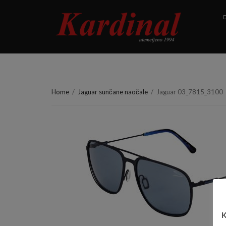
D
Home
/
Jaguar sunčane naočale
/
Jaguar 03_7815_3100
K