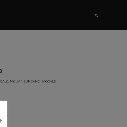
SEARCH
0
ČALE
,
JAGUAR SUNČANE NAOČALE
ih