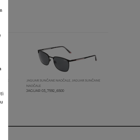
m
e
a
NČANE
JAGUAR SUNČANE NAOČALE
,
JAGUAR SUNČANE
NAOČALE
JAGUAR 03_7592_6500
ti
ju