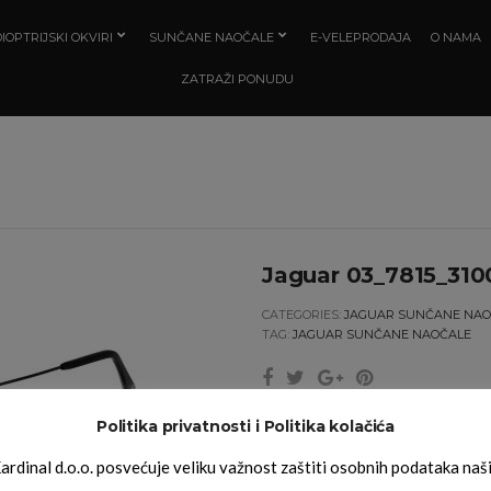
IOPTRIJSKI OKVIRI
SUNČANE NAOČALE
E-VELEPRODAJA
O NAMA
ZATRAŽI PONUDU
Jaguar 03_7815_310
CATEGORIES:
JAGUAR SUNČANE NAO
TAG:
JAGUAR SUNČANE NAOČALE
Politika privatnosti i Politika kolačića
ardinal d.o.o. posvećuje veliku važnost zaštiti osobnih podataka naš