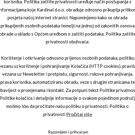
korisnika. Politika zaštite privatnosti uređuje način postupanja s
informacijama koje Kardinal d.o.o. obrađuje odnosno prikuplja priliko
posjeta našoj internet stranici. Napominjemo kako se obrada
prikupljenih osobnih podataka temelji na jednoj od zakonitih osnova
obrade u skladu s Općom uredbom o zaštiti podataka. Politika zaštit
privatnosti obuhvaća:
Korištenje i otkrivanje odnosno prijenos osobnih podataka, politiku
vezanu uz korištenje i pohranjivanje Kolačića (HTTP cookies), pravil
vezana uz Newsletter i pretplatu, sigurnost, rokove pohranjivanja,
UNČANE NAOČALE
,
JAGUAR SUNČANE
JAGUAR SUNČANE NAOČALE
,
JAGUAR SU
prava korisnika, automatiziranu obradu, veze s drugim stranicama te
NAOČALE
3_7592_3100
JAGUAR 03_7594_1000
bavijest o promjenama i kontakt. Za potpuni tekst Politike privatnos
 Politike kolačića i detaljnije informacije o svakom pojedinom područ
molimo Vas da pročitate našu politiku o privatnosti. Politika o
privatnosti
Pročitaj više
Razumijem i prihvaćam