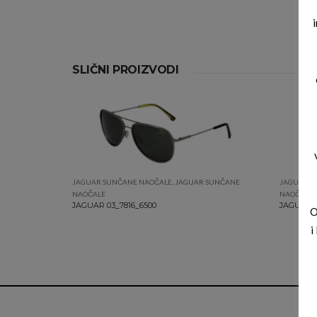
SLIČNI PROIZVODI
JAGUAR SUNČANE NAOČALE
,
JAGUAR SUNČANE
JAGUAR S
NAOČALE
NAOČALE
JAGUAR 03_7816_6500
JAGUAR 0
O
i