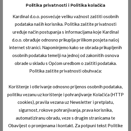
Politika privatnosti i Politika kolačića
JOOP DIOPTRIJSKI OKVIRI
Kardinal d.o.o. posvećuje veliku važnost zaštiti osobnih
JOOP 08_3287_6000
podataka naših korisnika. Politika zaštite privatnosti
uređuje način postupanja s informacijama koje Kardinal
d.o.o. obrađuje odnosno prikuplja prilikom posjeta našoj
internet stranici. Napominjemo kako se obrada prikupljenih
osobnih podataka temelji na jednoj od zakonitih osnova
obrade u skladu s Općom uredbom o zaštiti podataka.
Politika zaštite privatnosti obuhvaća:
Korištenje i otkrivanje odnosno prijenos osobnih podataka,
JOOP DIOPTRIJSKI OKVIRI
JOOP 08_1184_4808
politiku vezanu uz korištenje i pohranjivanje Kolačića (HTTP
cookies), pravila vezana uz Newsletter i pretplatu,
sigurnost, rokove pohranjivanja, prava korisnika,
automatiziranu obradu, veze s drugim stranicama te
Obavijest o promjenama i kontakt. Za potpuni tekst Politike