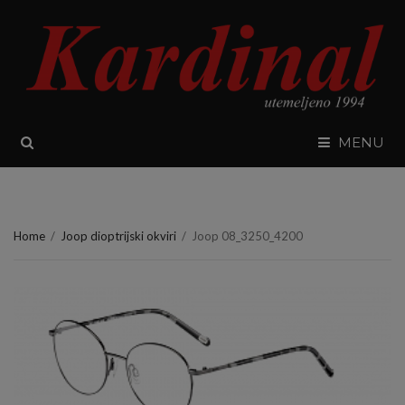
SEARCH
MENU
Home
/
Joop dioptrijski okviri
/
Joop 08_3250_4200