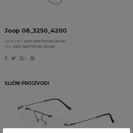
Joop 08_3250_4200
CATEGORY:
JOOP DIOPTRIJSKI OKVIRI
TAG:
JOOP DIOPTRIJSKI OKVIRI
SLIČNI PROIZVODI