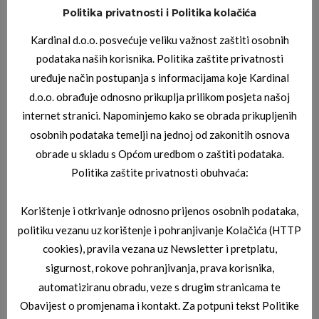
Politika privatnosti i Politika kolačića
JOOP DIOPTRIJSKI OKVIRI
Kardinal d.o.o. posvećuje veliku važnost zaštiti osobnih
JOOP 08_1184_4806
podataka naših korisnika. Politika zaštite privatnosti
uređuje način postupanja s informacijama koje Kardinal
d.o.o. obrađuje odnosno prikuplja prilikom posjeta našoj
internet stranici. Napominjemo kako se obrada prikupljenih
osobnih podataka temelji na jednoj od zakonitih osnova
obrade u skladu s Općom uredbom o zaštiti podataka.
Politika zaštite privatnosti obuhvaća:
Korištenje i otkrivanje odnosno prijenos osobnih podataka,
JOOP DIOPTRIJSKI OKVIRI
JOOP 08_3287_1000
politiku vezanu uz korištenje i pohranjivanje Kolačića (HTTP
cookies), pravila vezana uz Newsletter i pretplatu,
sigurnost, rokove pohranjivanja, prava korisnika,
automatiziranu obradu, veze s drugim stranicama te
Obavijest o promjenama i kontakt. Za potpuni tekst Politike