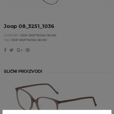
Joop 08_3251_1036
CATEGORY:
JOOP DIOPTRIJSKI OKVIRI
TAG:
JOOP DIOPTRIJSKI OKVIRI
SLIČNI PROIZVODI