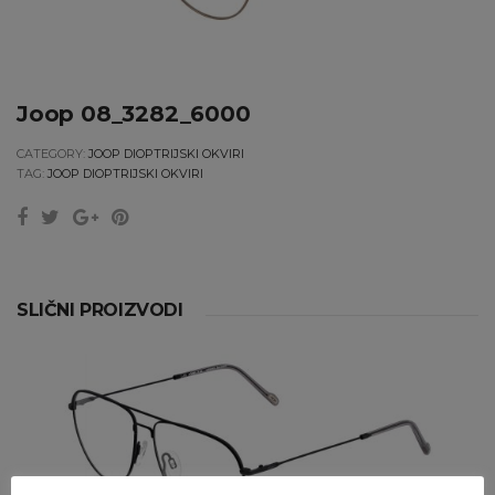
Joop 08_3282_6000
CATEGORY:
JOOP DIOPTRIJSKI OKVIRI
TAG:
JOOP DIOPTRIJSKI OKVIRI
SLIČNI PROIZVODI