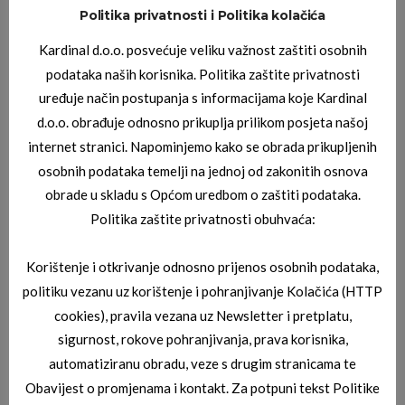
Politika privatnosti i Politika kolačića
JOOP DIOPTRIJSKI OKVIRI
Kardinal d.o.o. posvećuje veliku važnost zaštiti osobnih
JOOP 08_3281_6500
podataka naših korisnika. Politika zaštite privatnosti
uređuje način postupanja s informacijama koje Kardinal
d.o.o. obrađuje odnosno prikuplja prilikom posjeta našoj
internet stranici. Napominjemo kako se obrada prikupljenih
osobnih podataka temelji na jednoj od zakonitih osnova
obrade u skladu s Općom uredbom o zaštiti podataka.
Politika zaštite privatnosti obuhvaća:
Korištenje i otkrivanje odnosno prijenos osobnih podataka,
JOOP DIOPTRIJSKI OKVIRI
JOOP 08_3287_6000
politiku vezanu uz korištenje i pohranjivanje Kolačića (HTTP
cookies), pravila vezana uz Newsletter i pretplatu,
sigurnost, rokove pohranjivanja, prava korisnika,
automatiziranu obradu, veze s drugim stranicama te
Obavijest o promjenama i kontakt. Za potpuni tekst Politike