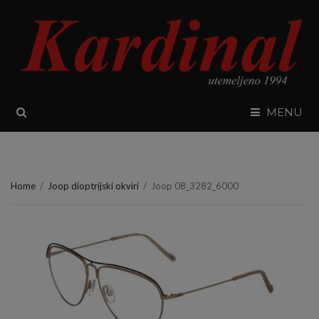
SEARCH
MENU
Home
/
Joop dioptrijski okviri
/
Joop 08_3282_6000