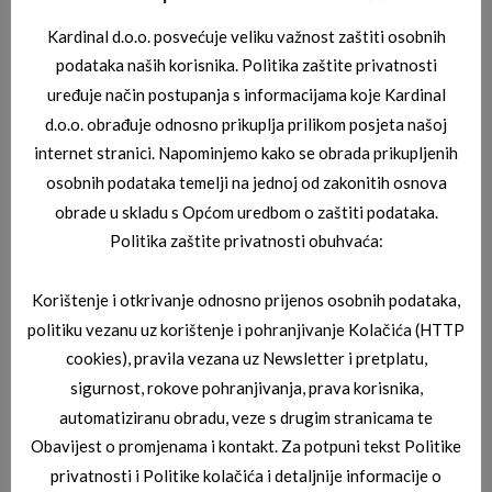
JOOP SUNČANE NAOČALE
JOOP 08_7242_4605
Kardinal d.o.o. posvećuje veliku važnost zaštiti osobnih
podataka naših korisnika. Politika zaštite privatnosti
uređuje način postupanja s informacijama koje Kardinal
d.o.o. obrađuje odnosno prikuplja prilikom posjeta našoj
internet stranici. Napominjemo kako se obrada prikupljenih
osobnih podataka temelji na jednoj od zakonitih osnova
obrade u skladu s Općom uredbom o zaštiti podataka.
Politika zaštite privatnosti obuhvaća:
JOOP SUNČANE NAOČALE
JOOP 08_7236_4499
Korištenje i otkrivanje odnosno prijenos osobnih podataka,
politiku vezanu uz korištenje i pohranjivanje Kolačića (HTTP
cookies), pravila vezana uz Newsletter i pretplatu,
sigurnost, rokove pohranjivanja, prava korisnika,
automatiziranu obradu, veze s drugim stranicama te
Obavijest o promjenama i kontakt. Za potpuni tekst Politike
privatnosti i Politike kolačića i detaljnije informacije o