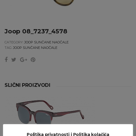
Joop 08_7237_4578
CATEGORY:
JOOP SUNČANE NAOČALE
TAG:
JOOP SUNČANE NAOČALE
SLIČNI PROIZVODI
Politika privatnosti i Politika kolačića