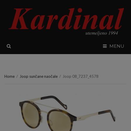
SEARCH
MENU
Home
/
Joop sunčane naočale
/
Joop 08_7237_4578