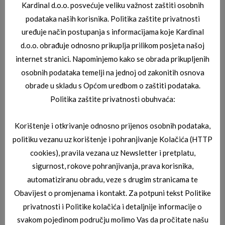
Kardinal d.o.o. posvećuje veliku važnost zaštiti osobnih
podataka naših korisnika. Politika zaštite privatnosti
JOOP SUNČANE NAOČALE
uređuje način postupanja s informacijama koje Kardinal
JOOP 08_7236_4499
d.o.o. obrađuje odnosno prikuplja prilikom posjeta našoj
internet stranici. Napominjemo kako se obrada prikupljenih
osobnih podataka temelji na jednoj od zakonitih osnova
obrade u skladu s Općom uredbom o zaštiti podataka.
Politika zaštite privatnosti obuhvaća:
Korištenje i otkrivanje odnosno prijenos osobnih podataka,
politiku vezanu uz korištenje i pohranjivanje Kolačića (HTTP
JOOP SUNČANE NAOČALE
cookies), pravila vezana uz Newsletter i pretplatu,
JOOP 08_7233_8840
sigurnost, rokove pohranjivanja, prava korisnika,
automatiziranu obradu, veze s drugim stranicama te
Obavijest o promjenama i kontakt. Za potpuni tekst Politike
privatnosti i Politike kolačića i detaljnije informacije o
svakom pojedinom području molimo Vas da pročitate našu