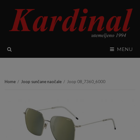
SEARCH
MENU
Home
/
Joop sunčane naočale
/
Joop 08_7360_6000