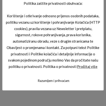
Politika zaštite privatnosti obuhvaća:
Korištenje i otkrivanje odnosno prijenos osobnih podataka,
PEPE JEANS DIOPTRIJSKI OKVIRI
politiku vezanu uz korištenje i pohranjivanje Kolačića (HTTP
PEPE JEANS PJ3405-C2
cookies), pravila vezana uz Newsletter i pretplatu,
sigurnost, rokove pohranjivanja, prava korisnika,
automatiziranu obradu, veze s drugim stranicama te
Obavijest o promjenama i kontakt. Za potpuni tekst Politike
privatnosti i Politike kolačića i detaljnije informacije o
svakom pojedinom području molimo Vas da pročitate našu
politiku o privatnosti. Politika o privatnosti
Pročitaj više
Razumijem i prihvaćam