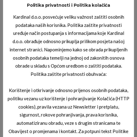
Politika privatnosti i Politika kolačića
Kardinal d.o.o. posvećuje veliku važnost zaštiti osobnih
podataka naših korisnika. Politika zaštite privatnosti
uređuje način postupanja s informacijama koje Kardinal
d.o.o. obrađuje odnosno prikuplja prilikom posjeta našoj
internet stranici. Napominjemo kako se obrada prikupljenih
osobnih podataka temelji na jednoj od zakonitih osnova
obrade u skladu s Općom uredbom o zaštiti podataka.
Politika zaštite privatnosti obuhvaća:
Korištenje i otkrivanje odnosno prijenos osobnih podataka,
politiku vezanu uz korištenje i pohranjivanje Kolačića (HTTP
cookies), pravila vezana uz Newsletter i pretplatu,
sigurnost, rokove pohranjivanja, prava korisnika,
PRIBOR ZA NAO_ALE
automatiziranu obradu, veze s drugim stranicama te
TVRDA FUTROLA ZA NAO_ALE-ROZA
Obavijest o promjenama i kontakt. Za potpuni tekst Politike