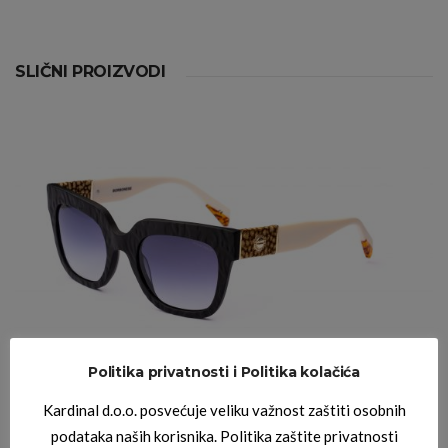
SLIČNI PROIZVODI
Politika privatnosti i Politika kolačića
Kardinal d.o.o. posvećuje veliku važnost zaštiti osobnih
BORBONESE SUNČANE NAOČALE
BORBONESE AMBRA 01
podataka naših korisnika. Politika zaštite privatnosti