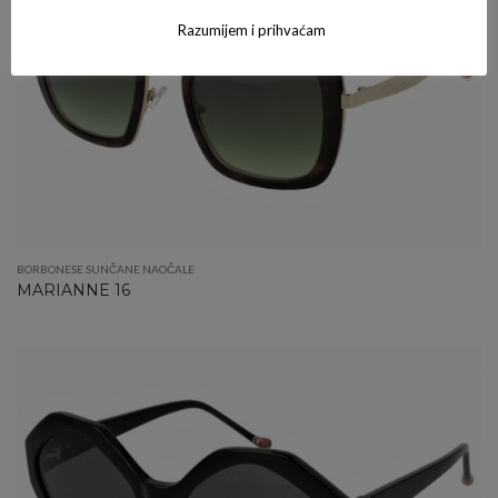
Razumijem i prihvaćam
BORBONESE SUNČANE NAOČALE
MARIANNE 16