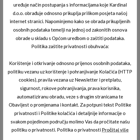
uređuje način postupanja s informacijama koje Kardinal
d.o.o. obrađuje odnosno prikuplja prilikom posjeta našoj
internet stranici. Napominjemo kako se obrada prikupljenih
osobnih podataka temelji na jednoj od zakonitih osnova
obrade u skladu s Općom uredbom o zaštiti podataka.
Politika zaštite privatnosti obuhvaća:
Korištenje i otkrivanje odnosno prijenos osobnih podataka,
politiku vezanu uz korištenje i pohranjivanje Kolačića (HTTP
cookies), pravila vezana uz Newsletter i pretplatu,
sigurnost, rokove pohranjivanja, prava korisnika,
automatiziranu obradu, veze s drugim stranicama te
BORBONESE SUNČANE NAOČALE
Obavijest o promjenama i kontakt. Za potpuni tekst Politike
BORBONESE ZAFFIRO 00
privatnosti i Politike kolačića i detaljnije informacije o
svakom pojedinom području molimo Vas da pročitate našu
politiku o privatnosti. Politika o privatnosti
Pročitaj više