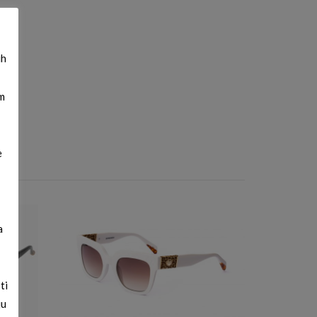
ih
m
e
a
ti
ju