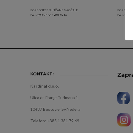
BORBONESE SUNČANE NAOČALE
BORBONES
BORBONESE GIADA 16
BORBONE
KONTAKT:
Zapra
Kardinal d.o.o.
Ulica dr. Franje Tuđmana 1
10437 Bestovje, Sv.Nedelja
Telefon: +385 1 381 79 69