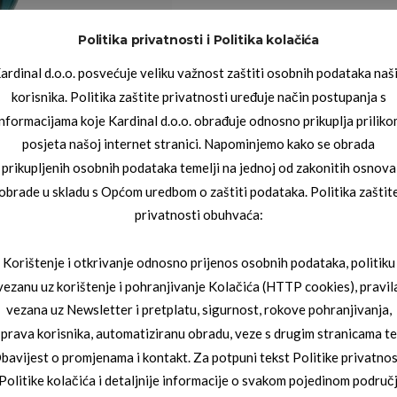
Politika privatnosti i Politika kolačića
ardinal d.o.o. posvećuje veliku važnost zaštiti osobnih podataka naš
korisnika. Politika zaštite privatnosti uređuje način postupanja s
informacijama koje Kardinal d.o.o. obrađuje odnosno prikuplja priliko
posjeta našoj internet stranici. Napominjemo kako se obrada
prikupljenih osobnih podataka temelji na jednoj od zakonitih osnova
obrade u skladu s Općom uredbom o zaštiti podataka. Politika zaštit
privatnosti obuhvaća:
Korištenje i otkrivanje odnosno prijenos osobnih podataka, politiku
vezanu uz korištenje i pohranjivanje Kolačića (HTTP cookies), pravil
vezana uz Newsletter i pretplatu, sigurnost, rokove pohranjivanja,
prava korisnika, automatiziranu obradu, veze s drugim stranicama te
bavijest o promjenama i kontakt. Za potpuni tekst Politike privatnos
 Politike kolačića i detaljnije informacije o svakom pojedinom područ