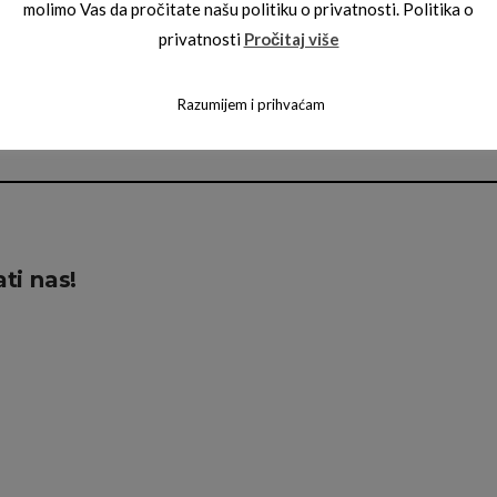
molimo Vas da pročitate našu politiku o privatnosti. Politika o
privatnosti
Pročitaj više
BORBONESE SUNČANE NAOČALE
E SUNČANE NAOČALE
ROYAL 00
SE ZAFFIRO 07
Razumijem i prihvaćam
ti nas!