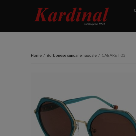
D
Home
/
Borbonese sunčane naočale
/
CABARET 03