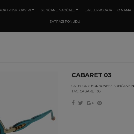
IOPTRIJSKI OKVIRI
SUNČANE NAOČALE
E-VELEPRODAJA
O NAMA
ZATRAŽI PONUDU
CABARET 03
CATEGORY:
BORBONESE SUNČANE N
TAG:
CABARET 03