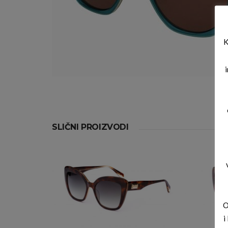
K
SLIČNI PROIZVODI
O
i