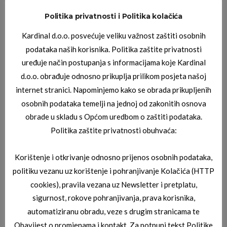
Politika privatnosti i Politika kolačića
JAGUAR DIOPTRIJSKI OKVIRI
JAGUAR 03_3834_3100
Kardinal d.o.o. posvećuje veliku važnost zaštiti osobnih
podataka naših korisnika. Politika zaštite privatnosti
uređuje način postupanja s informacijama koje Kardinal
d.o.o. obrađuje odnosno prikuplja prilikom posjeta našoj
internet stranici. Napominjemo kako se obrada prikupljenih
osobnih podataka temelji na jednoj od zakonitih osnova
obrade u skladu s Općom uredbom o zaštiti podataka.
Politika zaštite privatnosti obuhvaća:
JAGUAR DIOPTRIJSKI OKVIRI
Korištenje i otkrivanje odnosno prijenos osobnih podataka,
JAGUAR 03_3714_8100
politiku vezanu uz korištenje i pohranjivanje Kolačića (HTTP
cookies), pravila vezana uz Newsletter i pretplatu,
sigurnost, rokove pohranjivanja, prava korisnika,
automatiziranu obradu, veze s drugim stranicama te
Obavijest o promjenama i kontakt. Za potpuni tekst Politike