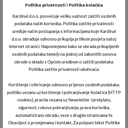
Politika privatnosti i Politika kolačića
JAGUAR DIOPTRIJSKI OKVIRI
Kardinal d.o.o. posvećuje veliku važnost zaštiti osobnih
JAGUAR 03_3835_6100
podataka naših korisnika. Politika zaštite privatnosti
uređuje način postupanja s informacijama koje Kardinal
d.o.o. obrađuje odnosno prikuplja prilikom posjeta našoj
internet stranici. Napominjemo kako se obrada prikupljenih
osobnih podataka temelji na jednoj od zakonitih osnova
obrade u skladu s Općom uredbom o zaštiti podataka.
Politika zaštite privatnosti obuhvaća:
Korištenje i otkrivanje odnosno prijenos osobnih podataka,
JAGUAR DIOPTRIJSKI OKVIRI
JAGUAR 03_3715_8100
politiku vezanu uz korištenje i pohranjivanje Kolačića (HTTP
cookies), pravila vezana uz Newsletter i pretplatu,
sigurnost, rokove pohranjivanja, prava korisnika,
automatiziranu obradu, veze s drugim stranicama te
Obavijest o promjenama i kontakt. Za potpuni tekst Politike