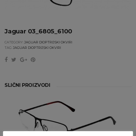
Jaguar 03_6805_6100
CATEGORY:
JAGUAR DIOPTRIJSKI OKVIRI
TAG:
JAGUAR DIOPTRIJSKI OKVIRI
SLIČNI PROIZVODI