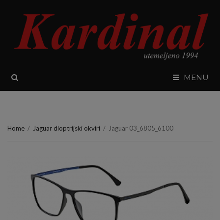
SEARCH
MENU
Home
/
Jaguar dioptrijski okviri
/
Jaguar 03_6805_6100