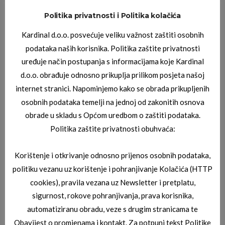
Politika privatnosti i Politika kolačića
JAGUAR SUNČANE NAOČALE
,
JAGUAR SUNČANE NAOČALE
Kardinal d.o.o. posvećuje veliku važnost zaštiti osobnih
JAGUAR 03_7593_1000
podataka naših korisnika. Politika zaštite privatnosti
uređuje način postupanja s informacijama koje Kardinal
d.o.o. obrađuje odnosno prikuplja prilikom posjeta našoj
internet stranici. Napominjemo kako se obrada prikupljenih
osobnih podataka temelji na jednoj od zakonitih osnova
obrade u skladu s Općom uredbom o zaštiti podataka.
Politika zaštite privatnosti obuhvaća:
JAGUAR SUNČANE NAOČALE
Korištenje i otkrivanje odnosno prijenos osobnih podataka,
JAGUAR 03_7252_4791
politiku vezanu uz korištenje i pohranjivanje Kolačića (HTTP
cookies), pravila vezana uz Newsletter i pretplatu,
sigurnost, rokove pohranjivanja, prava korisnika,
automatiziranu obradu, veze s drugim stranicama te
Obavijest o promjenama i kontakt. Za potpuni tekst Politike