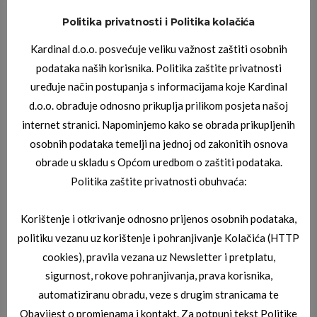
Politika privatnosti i Politika kolačića
JAGUAR SUNČANE NAOČALE
,
JAGUAR SUNČANE NAOČALE
Kardinal d.o.o. posvećuje veliku važnost zaštiti osobnih
JAGUAR 03_7816_6100
podataka naših korisnika. Politika zaštite privatnosti
uređuje način postupanja s informacijama koje Kardinal
d.o.o. obrađuje odnosno prikuplja prilikom posjeta našoj
internet stranici. Napominjemo kako se obrada prikupljenih
osobnih podataka temelji na jednoj od zakonitih osnova
obrade u skladu s Općom uredbom o zaštiti podataka.
Politika zaštite privatnosti obuhvaća:
JAGUAR SUNČANE NAOČALE
Korištenje i otkrivanje odnosno prijenos osobnih podataka,
JAGUAR 03_7253_4791
politiku vezanu uz korištenje i pohranjivanje Kolačića (HTTP
cookies), pravila vezana uz Newsletter i pretplatu,
sigurnost, rokove pohranjivanja, prava korisnika,
automatiziranu obradu, veze s drugim stranicama te
Obavijest o promjenama i kontakt. Za potpuni tekst Politike