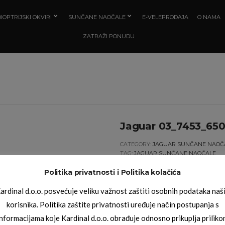
IOPTRIJSKI OKVIRI
SUNČANE NAOČALE
E-VELEPRODAJA
O NAMA
ZATRAŽI PONUDU
Jaguar 03_7453_65
CATEGORY:
JAGUAR SUNČANE NAOČ
TAG:
JAGUAR SUNČANE NAOČALE
Politika privatnosti i Politika kolačića
ardinal d.o.o. posvećuje veliku važnost zaštiti osobnih podataka naš
korisnika. Politika zaštite privatnosti uređuje način postupanja s
informacijama koje Kardinal d.o.o. obrađuje odnosno prikuplja priliko