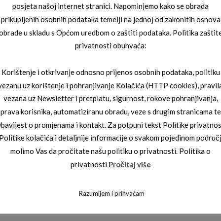
posjeta našoj internet stranici. Napominjemo kako se obrada
prikupljenih osobnih podataka temelji na jednoj od zakonitih osnova
obrade u skladu s Općom uredbom o zaštiti podataka. Politika zaštit
privatnosti obuhvaća:
Korištenje i otkrivanje odnosno prijenos osobnih podataka, politiku
UNČANE NAOČALE
,
JAGUAR SUNČANE
JAGUAR SUNČANE NAOČALE
vezanu uz korištenje i pohranjivanje Kolačića (HTTP cookies), pravil
JAGUAR 03_7252_4791
vezana uz Newsletter i pretplatu, sigurnost, rokove pohranjivanja,
3_7594_1000
prava korisnika, automatiziranu obradu, veze s drugim stranicama te
bavijest o promjenama i kontakt. Za potpuni tekst Politike privatnos
 Politike kolačića i detaljnije informacije o svakom pojedinom područ
molimo Vas da pročitate našu politiku o privatnosti. Politika o
privatnosti
Pročitaj više
Razumijem i prihvaćam
ti nas!