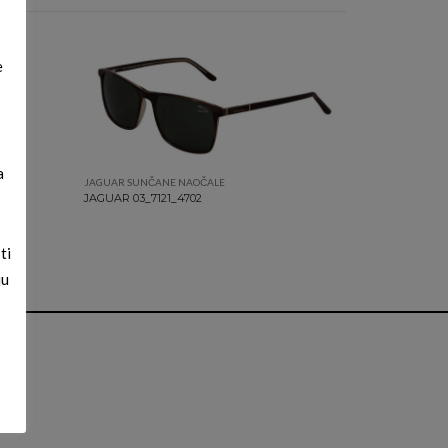
e
a
JAGUAR SUNČANE NAOČALE
JAGUAR 03_7121_4702
ti
ju