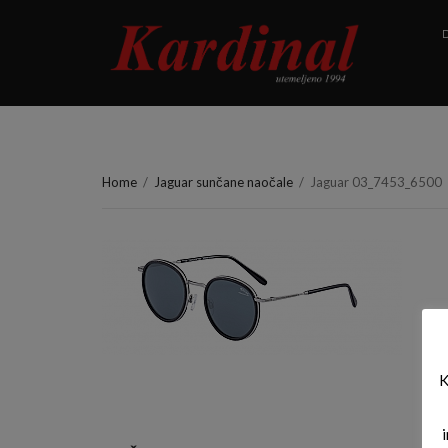
D
Home
/
Jaguar sunčane naočale
/
Jaguar 03_7453_6500
K