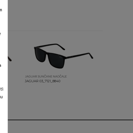
m
e
a
JAGUAR SUNČANE NAOČALE
JAGUAR 03_7121_8840
ti
ju