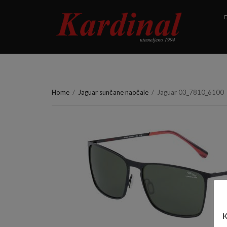
D
Home
/
Jaguar sunčane naočale
/
Jaguar 03_7810_6100
K