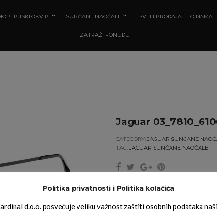
IOPTRIJSKI OKVIRI
SUNČANE NAOČALE
E-VELEPRODAJA
O NAMA
ZATRAŽI PONUDU
Jaguar 03_7810_610
CATEGORY:
JAGUAR SUNČANE NAOČ
TAG:
JAGUAR SUNČANE NAOČALE
Politika privatnosti i Politika kolačića
ardinal d.o.o. posvećuje veliku važnost zaštiti osobnih podataka naš