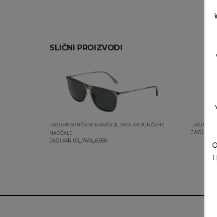
SLIČNI PROIZVODI
JAGUAR SUNČANE NAOČALE
,
JAGUAR SUNČANE
JAGUAR S
JAGUAR 0
NAOČALE
JAGUAR 03_7616_6500
O
i