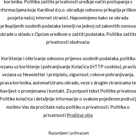
korisnika. Politika zaštite privatnosti uređuje način postupanja s
informacijama koje Kardinal d.o.o. obrađuje odnosno prikuplja priliko
posjeta našoj internet stranici. Napominjemo kako se obrada
prikupljenih osobnih podataka temelji na jednoj od zakonitih osnova
obrade u skladu s Općom uredbom o zaštiti podataka. Politika zaštit
privatnosti obuhvaća:
Korištenje i otkrivanje odnosno prijenos osobnih podataka, politiku
vezanu uz korištenje i pohranjivanje Kolačića (HTTP cookies), pravil
vezana uz Newsletter i pretplatu, sigurnost, rokove pohranjivanja,
UNČANE NAOČALE
prava korisnika, automatiziranu obradu, veze s drugim stranicama te
3_7253_4791
JAGUAR SUNČANE NAOČALE
JAGUAR 03_7121_4702
bavijest o promjenama i kontakt. Za potpuni tekst Politike privatnos
 Politike kolačića i detaljnije informacije o svakom pojedinom područ
molimo Vas da pročitate našu politiku o privatnosti. Politika o
privatnosti
Pročitaj više
Razumijem i prihvaćam