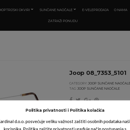
IOPTRIJSKI OKVIRI
SUNČANE NAOČALE
E-VELEPRODAJA
O NAMA
ZATRAŽI PONUDU
Joop 08_7353_5101
CATEGORY:
JOOP SUNČANE NAOČAL
TAG:
JOOP SUNČANE NAOČALE
Politika privatnosti i Politika kolačića
ardinal d.o.o. posvećuje veliku važnost zaštiti osobnih podataka naš
korisnika. Politika zaštite privatnosti uređuje način postupanja s