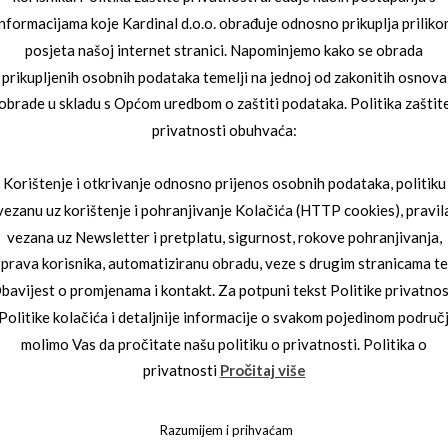
informacijama koje Kardinal d.o.o. obrađuje odnosno prikuplja priliko
posjeta našoj internet stranici. Napominjemo kako se obrada
prikupljenih osobnih podataka temelji na jednoj od zakonitih osnova
obrade u skladu s Općom uredbom o zaštiti podataka. Politika zaštit
privatnosti obuhvaća:
Korištenje i otkrivanje odnosno prijenos osobnih podataka, politiku
vezanu uz korištenje i pohranjivanje Kolačića (HTTP cookies), pravil
vezana uz Newsletter i pretplatu, sigurnost, rokove pohranjivanja,
ČANE NAOČALE
JOOP SUNČANE NAOČALE
prava korisnika, automatiziranu obradu, veze s drugim stranicama te
7232_4493
JOOP 08_7236_4500
bavijest o promjenama i kontakt. Za potpuni tekst Politike privatnos
 Politike kolačića i detaljnije informacije o svakom pojedinom područ
molimo Vas da pročitate našu politiku o privatnosti. Politika o
privatnosti
Pročitaj više
Razumijem i prihvaćam