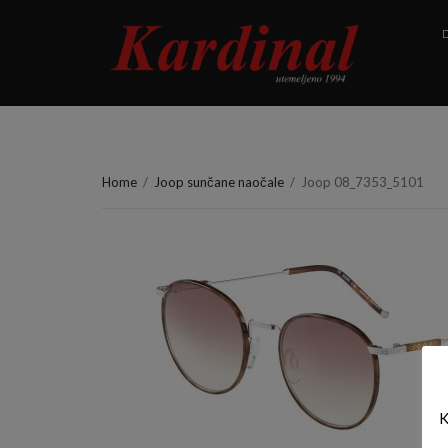
D
Home
/
Joop sunčane naočale
/
Joop 08_7353_5101
K