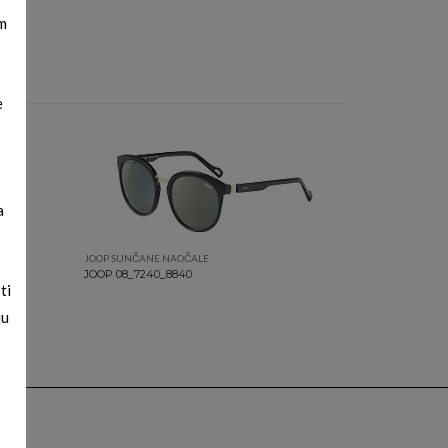
m
e
a
JOOP SUNČANE NAOČALE
JOOP 08_7240_8840
ti
ju