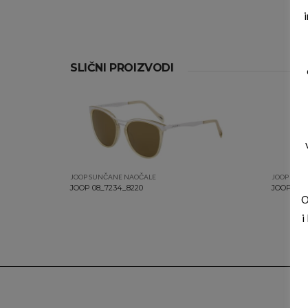
SLIČNI PROIZVODI
JOOP SUNČANE NAOČALE
JOOP SUN
JOOP 08_7234_8220
JOOP 08_
O
i