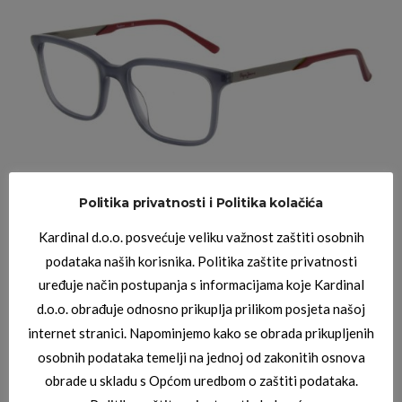
Politika privatnosti i Politika kolačića
Kardinal d.o.o. posvećuje veliku važnost zaštiti osobnih
PEPE JEANS DIOPTRIJSKI OKVIRI
PEPE JEANS PJ1327
podataka naših korisnika. Politika zaštite privatnosti
uređuje način postupanja s informacijama koje Kardinal
d.o.o. obrađuje odnosno prikuplja prilikom posjeta našoj
internet stranici. Napominjemo kako se obrada prikupljenih
osobnih podataka temelji na jednoj od zakonitih osnova
obrade u skladu s Općom uredbom o zaštiti podataka.